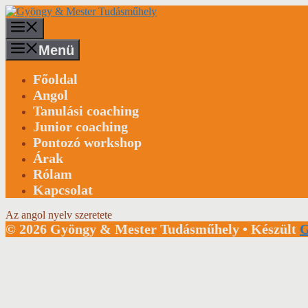
Kilépés
a
Menü
tartalomba
Menü
Főoldal
Angol
Tanulási coaching
Junior coaching
Pontozó workshop
Árak
Rólam
Kapcsolat
Az angol nyelv szeretete
© 2026 Gyöngy & Mester Tudásműhely
• Készült
G