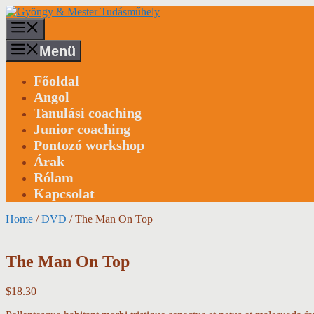
Kilépés
a
Menü
tartalomba
Menü
Főoldal
Angol
Tanulási coaching
Junior coaching
Pontozó workshop
Árak
Rólam
Kapcsolat
Home
/
DVD
/ The Man On Top
The Man On Top
$
18.30