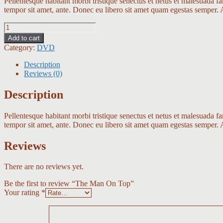
Pellentesque habitant morbi tristique senectus et netus et malesuada fam
tempor sit amet, ante. Donec eu libero sit amet quam egestas semper. Ae
The
Man
Add to cart
On
Category:
DVD
Top
quantity
Description
Reviews (0)
Description
Pellentesque habitant morbi tristique senectus et netus et malesuada fam
tempor sit amet, ante. Donec eu libero sit amet quam egestas semper. Ae
Reviews
There are no reviews yet.
Be the first to review “The Man On Top”
Your rating
*