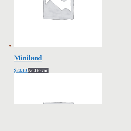
Miniland
$
20.10
Add to cart