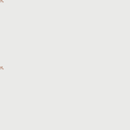
et,
et,